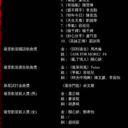
3.《有福氣》陳慧琳
4.《愛不釋手》李克勤
5.《明年今日》陳奕迅
6.《天生天養》劉德華
7.《爭氣》容祖兒
8.《楊千嬅》楊千嬅
9.《好心分手》盧巧音
10. 《高妹正傳》梁詠琪
最受歡迎國語歌曲獎
金：《回到過去》周杰倫
銀：《ASK FOR MORE》F4
銅：《亂了情人》關心妍
最受歡迎廣告歌曲獎
金：《風箏與風》Twins
銀：《爭氣》容祖兒
銅：《時光中飛舞》陳文媛、李蘢怡
新星試打金曲獎
《還你門匙》余文樂
最受歡迎新人獎 (男)
金：蕭正楠
銀：麥浚龍
銅：胡彥斌
最受歡迎新人獎 (女)
金：關心妍、鄭希怡
銀：/
銅：趙頌茹