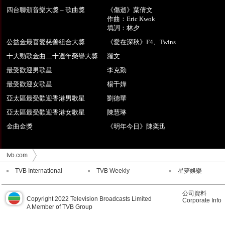
四台聯頒音樂大獎 – 歌曲獎
《傷逝》葉倩文
作曲：Eric Kwok
填詞：林夕
公益金最喜愛慈善組合大獎
《愛在深秋》F4、Twins
十大勁歌金曲二十週年榮譽大獎
羅文
最受歡迎男歌星
李克勤
最受歡迎女歌星
楊千嬅
亞太區最受歡迎香港男歌星
劉德華
亞太區最受歡迎香港女歌星
陳慧琳
金曲金獎
《明年今日》陳奕迅
tvb.com
TVB International
TVB Weekly
星夢娛樂
公司資料
Copyright 2022 Television Broadcasts Limited
Corporate Info
A Member of TVB Group