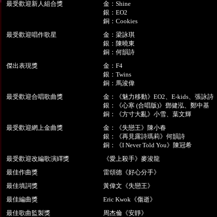
最受歡迎新人組合獎
金：Shine
銀：EO2
銅：Cookies
最受歡迎唱作歌星
金：梁詠琪
銀：陳曉東
銅：何韻詩
傑出表現獎
金：F4
銀：Twins
銅：馬浚偉
最受歡迎合唱歌曲獎
金：《魅力移動》EO2、E-kids、張詠詩
銀：《心寒 (合唱版)》鄧健泓、鄭中基
銅：《方寸大亂》小雪、葉文輝
最受歡迎網上金曲獎
金：《失戀王》陳小春
銀：《再見露詩瑪莉》何韻詩
銅：《I Never Told You》陳冠希
最受歡迎改編歌演繹獎
《愛上殺手》麥浚龍
最佳作曲獎
雷頌德《好心分手》
最佳填詞獎
黃偉文《失戀王》
最佳編曲獎
Eric Kwok《傷逝》
最佳歌曲監製獎
周杰倫《安靜》