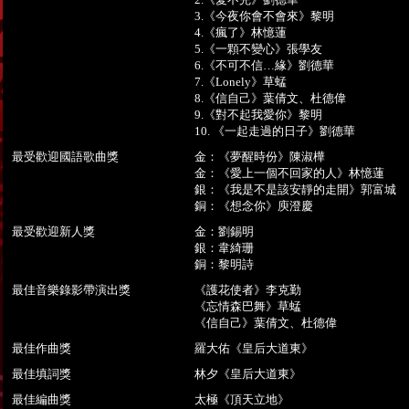
3.《今夜你會不會來》黎明
4.《瘋了》林憶蓮
5.《一顆不變心》張學友
6.《不可不信…緣》劉德華
7.《Lonely》草蜢
8.《信自己》葉倩文、杜德偉
9.《對不起我愛你》黎明
10. 《一起走過的日子》劉德華
最受歡迎國語歌曲獎
金：《夢醒時份》陳淑樺
金：《愛上一個不回家的人》林憶蓮
銀：《我是不是該安靜的走開》郭富城
銅：《想念你》庾澄慶
最受歡迎新人獎
金：劉錫明
銀：韋綺珊
銅：黎明詩
最佳音樂錄影帶演出獎
《護花使者》李克勤
《忘情森巴舞》草蜢
《信自己》葉倩文、杜德偉
最佳作曲獎
羅大佑《皇后大道東》
最佳填詞獎
林夕《皇后大道東》
最佳編曲獎
太極《頂天立地》