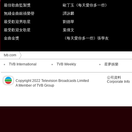
最佳歌曲監製獎
歐丁玉《每天愛你多一些》
無綫金曲銀禧榮譽
譚詠麟
最受歡迎男歌星
劉德華
最受歡迎女歌星
葉倩文
金曲金獎
《每天愛你多一些》張學友
tvb.com
TVB International
TVB Weekly
星夢娛樂
公司資料
Copyright 2022 Television Broadcasts Limited
Corporate Info
A Member of TVB Group