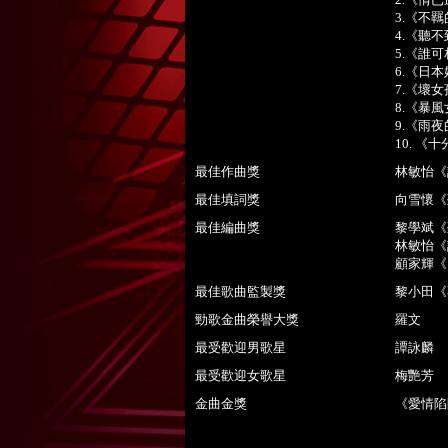
3.《不
4.《聽
5.《誰
6.《日
7.《壞
8.《暴風
9.《雨
10. 
最佳作曲獎
林敏怡《
最佳填詞獎
向雪懷《
最佳編曲獎
黎學斌《
林敏怡《
顧家輝《
最佳歌曲監製獎
黎小田《
勁歌金曲榮譽大獎
羅文
最受歡迎男歌星
譚詠麟
最受歡迎女歌星
梅艷芳
金曲金獎
《愛情陷