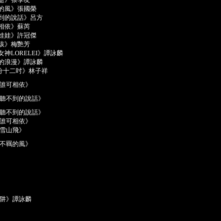
羈的風》張國榮
不到的說話》呂方
可相依》蘇芮
本娃娃》許冠傑
女孩》梅艷芳
女神LORELEI》譚詠麟
夜的浪漫》譚詠麟
《十分十二吋》林子祥
誰可相依》
聽不到的說話》
聽不到的說話》
誰可相依》
雪山飛》
不羈的風》
阱》譚詠麟